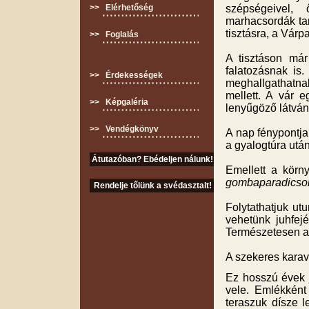
>> Elérhetőség
szépségeivel, 
marhacsordák tar
tisztásra, a Várp
>> Foglalás
A tisztáson má
falatozásnak is
>> Érdekességek
meghallgathatna
mellett. A vár 
>> Képgaléria
lenyűgöző látvány
>> Vendégkönyv
A nap fénypontja
a gyalogtúra után
Átutazóban? Ebédeljen nálunk!
Emellett a körn
gombaparadics
Rendelje tőlünk a svédasztalt!
Folytathatjuk ut
vehetünk juhfejé
Természetesen a t
A szekeres karav
Ez hosszú évek 
vele. Emlékként 
teraszuk dísze 