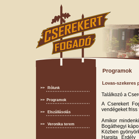
Programok
Lovas-szekeres p
>> Rólunk
Találkozó a Cser
>> Programok
A Cserekert Fog
vendégeket friss 
>> Elszállásolás
Amikor mindenki
>> Veronika terem
Bogáthegyi kápo
Közben gyönyörköd
Hargita Erdély